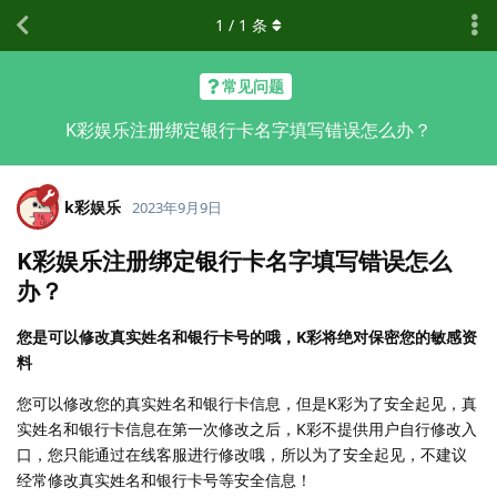
1
/
1
条
常见问题
K彩娱乐注册绑定银行卡名字填写错误怎么办？
k彩娱乐
2023年9月9日
K彩娱乐注册绑定银行卡名字填写错误怎么
办？
您是可以修改真实姓名和银行卡号的哦，K彩将绝对保密您的敏感资
料
您可以修改您的真实姓名和银行卡信息，但是K彩为了安全起见，真
实姓名和银行卡信息在第一次修改之后，K彩不提供用户自行修改入
口，您只能通过在线客服进行修改哦，所以为了安全起见，不建议
经常修改真实姓名和银行卡号等安全信息！