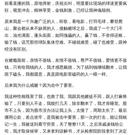
前看直播的我，原地弹射，庆祝尖叫，明显要比现场的球迷更要疯
狂，视觉冲击，精神享受，金钱刺激，已经让我神魂颠倒。
原来我是一个兴趣广泛的人，听歌，看电影，打羽毛球，攀登爬
山，聚会都从来不缺席的人，接触赌球之后，我成了一个大门不
出，油光满面，蓬头垢面，如同傀儡的人。赢了钱，不舍得还账，
输了钱，诅咒那些球队集体空难。不碰就难受，碰了也难受，跟神
经没有区别。
在赌瘾面前，亲情不值钱，友情不值钱，尊严不值钱，爱情更不值
钱，只有给我钱的人，我才感恩戴德，为了搞到钱继续翻本，让我
跪下磕头，我都愿意，真是跟电影里磕药的人一模一样。
后来我为什么戒赌？因为击中了要害。
我这种性格既害了我，也救了我。我跟其他赌徒不同，跟人打麻将
输了，只要别人不走，我能打几天，除非翻本了，我才肯睡觉。股
市不上头，因为股市没办法让我上头，太慢了，周期太长了。最后
挪用公款，差点坐牢，是我被击中要害，那一次的打击，能让我铭
记一生，我被送到看守所里，关了整整11天，之后亲戚凑钱给公
司，我才取保候审，又来拿到谅解书，才从检察院阶段拿到了决定