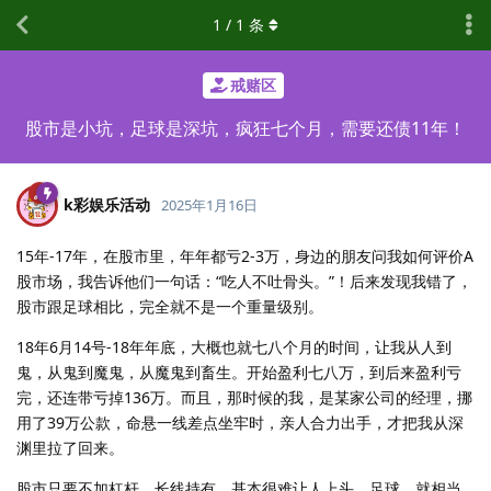
1
/
1
条
戒赌区
股市是小坑，足球是深坑，疯狂七个月，需要还债11年！
k彩娱乐活动
2025年1月16日
15年-17年，在股市里，年年都亏2-3万，身边的朋友问我如何评价A
股市场，我告诉他们一句话：“吃人不吐骨头。”！后来发现我错了，
股市跟足球相比，完全就不是一个重量级别。
18年6月14号-18年年底，大概也就七八个月的时间，让我从人到
鬼，从鬼到魔鬼，从魔鬼到畜生。开始盈利七八万，到后来盈利亏
完，还连带亏掉136万。而且，那时候的我，是某家公司的经理，挪
用了39万公款，命悬一线差点坐牢时，亲人合力出手，才把我从深
渊里拉了回来。
股市只要不加杠杆，长线持有，基本很难让人上头。足球，就相当