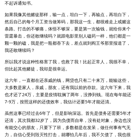
不起诉通知书。
如果我像其他赌徒那样，输一点，坦白一下，再输点，再坦白下，
然后自己的每个月工资当做筹码，那我这一生，都很难走上戒赌这
条路。打击的不够痛，体悟不够深，要是第一次输钱，就给你来个
雷霆暴击，你还敢继续吗？就跟电影里别人磕药一样，他们都是一
颗一颗的磕，我是把一瓶都吞下去，差点就到阎王爷那里报道了，
我还敢继续吗？
所以我才说这种性格害了我，也救了我！比起正常人，我很不幸，
但比起其他赌徒，我却是很幸运。
这六年，一直都在还亲戚的钱，网贷也只有二十来万，能输这些，
大多数是家人，亲戚，朋友，还有我以前的存款。这六年下来，我
也才还了24万，主要是疫情耽搁了两年，没挣到钱。现在每年能还
7-9万，按照这样的还债效率，我估计还要5年才能还清。
虽然这事已经过去6年了，但是影响深远。首先是债务还需要5年才
还清，其次我都32岁了，因为负债而自卑，没有处对象，身边也没
有能交心的朋友，只要下了班，多数都是在发呆，做任何事有气无
力，自信心受到毁灭性打击，就哪怕几年后，我不欠债了，我也很