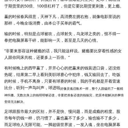
于期货里的50倍、100倍杠杆了，但是它要比期货更刺激，更上瘾。
赢的时候春风得意，天神下凡，高消费左拥右抱，就像电影里说的
那样，今晚全场消费，由本公子买单的霸气。
输的时候，特别是点球被吹，点球射失，乌龙球之类的，恨不得一
拳把电脑屏幕干碎，能影响一天，甚至是几天的心情。
“非要来形容这种赌瘾的话，我只能这样说。赌瘾要比穿着性感的女
人跟你同床共枕，还要多上一百倍。”
有时候晚上的西甲赢了，开开心心的把赢来的钱装进口袋，还没焐
热呢，结果第二早上看到美职球赛心中犯痒，钱又输回去了。吃饭
的时候，手机不离身，只要有球赛的时候，我的手机都是开着雷速
比分，听到一声鸟叫声，球进啦
好像灵魂召唤术一样，整个人跟磕药了一般精
神抖擞。无数次身上的钱明明够还债，非要把准备还债的钱输完，把原本能解决的事情
变得无法解决。
足球跟股市最大的区别，并不是快、慢问题，而是成瘾的程度。股
市每年扔钱一样，扔习惯了，赢也赢不了多少，输也输不了多少，
而足球给人无限可能。一脚超级世界波，一发入魂，坐在电脑屏幕