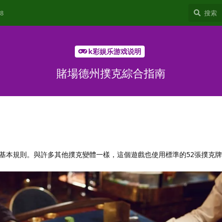
8
k彩娱乐游戏说明
賭場德州撲克綜合指南
基本規則。與許多其他撲克變體一樣，這個遊戲也使用標準的52張撲克