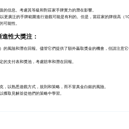
值的信息。考慮其等級和對莊家手牌實力的潛在影響。
續以更廣泛的手牌範圍進行遊戲可能是有利的。但是，當莊家的牌很高（1
的可能性。
和漸進性大獎注：
）的風險和潛在回報。儘管它們提供了額外贏取獎金的機會，但請注意它
定的支付表和獎池，考慮賠率和潛在回報。
克，以熟悉遊戲方式，規則和策略，而不冒真金白銀的風險。
以獲取見解並從他們的策略中學習。