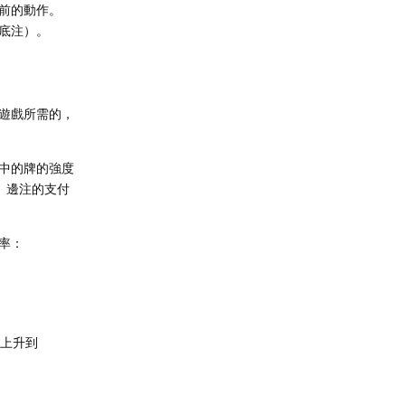
前的動作。
底注）。
遊戲所需的，
中的牌的強度
。邊注的支付
率：
會上升到