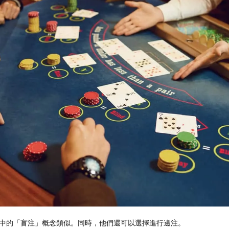
中的「盲注」概念類似。同時，他們還可以選擇進行邊注。