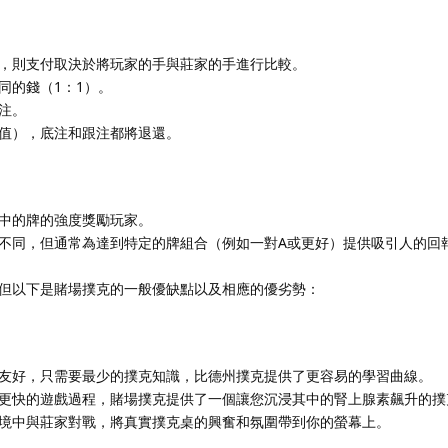
，則支付取決於將玩家的手與莊家的手進行比較。
同的錢（1：1）。
注。
值），底注和跟注都將退還。
中的牌的強度獎勵玩家。
不同，但通常為達到特定的牌組合（例如一對A或更好）提供吸引人的回
但以下是賭場撲克的一般優缺點以及相應的優劣勢：
友好，只需要最少的撲克知識，比德州撲克提供了更容易的學習曲線。
更快的遊戲過程，賭場撲克提供了一個讓您沉浸其中的腎上腺素飆升的撲
境中與莊家對戰，將真實撲克桌的興奮和氛圍帶到你的螢幕上。