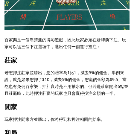
百家樂是一個靠猜測的博彩遊戲，因此玩家必須在發牌前下注。玩
家可以從三個下注選項中，選出任何一個進行投注：
莊家
若您押注莊家並勝出，您的賠率為1比1，減去5%的佣金。舉例來
說，就是如果您押了$10，減去5%的佣金，您贏的金額為$9.5。當
然也有免佣百家樂，押莊贏時是不用抽水的。但若是莊家開出6點並
且莊贏時，此時押注莊贏的玩家也只會贏得投注金額的一半。
閒家
玩家押注閒家方並勝出，你將得到和押注相同的賠率。
和局