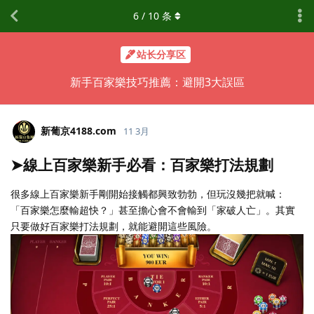
6
/
10
条
站长分享区
新手百家樂技巧推薦：避開3大誤區
新葡京4188.​com
11 3月
➤線上百家樂新手必看：百家樂打法規劃
很多線上百家樂新手剛開始接觸都興致勃勃，但玩沒幾把就喊：
「百家樂怎麼輸超快？」甚至擔心會不會輸到「家破人亡」。其實
只要做好百家樂打法規劃，就能避開這些風險。