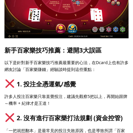
新手百家樂技巧推薦：避開3大誤區
以下是針對新手百家樂技巧推薦最重要的心法，在Dcard上也有許多
網友討論「百家樂賺錢」經驗談時提到這些重點：
1. 投注全憑運氣/感覺
許多人投注百家樂只靠直覺投注，建議先觀察5把以上，再開始跟牌
～機率 + 紀律才是王道！
2. 沒有進行百家樂打法規劃 (資金控管)
「一把就想翻本」是最常見的投注失敗原因，也是導致所謂「百家