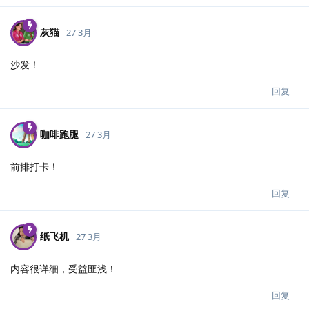
灰猫
27 3月
沙发！
回复
咖啡跑腿
27 3月
前排打卡！
回复
纸飞机
27 3月
内容很详细，受益匪浅！
回复