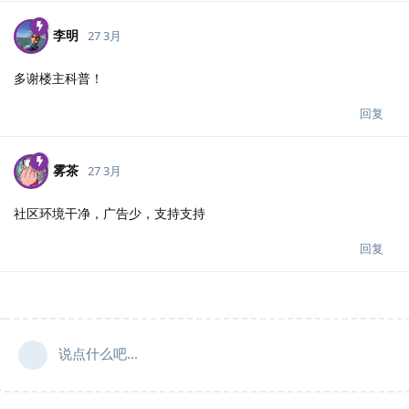
李明
27 3月
多谢楼主科普！
回复
雾茶
27 3月
社区环境干净，广告少，支持支持
回复
说点什么吧...