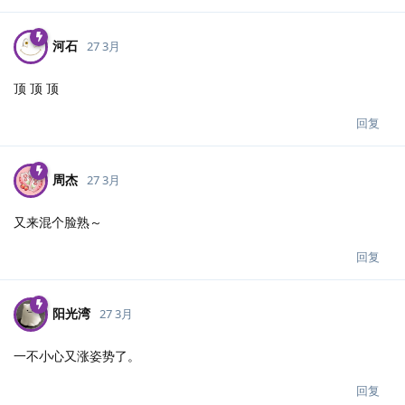
河石
27 3月
顶 顶 顶
回复
周杰
27 3月
又来混个脸熟～
回复
阳光湾
27 3月
一不小心又涨姿势了。
回复