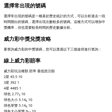
選擇常出現的號碼
選擇常出現的號碼是一種基於歷史統計的方式，可以分析過去一段
時間開出的號碼，選擇出現次數較多的號碼。這種方式可以增加中
獎機率，但也需要較長時間的歷史數據分析。
威力彩中獎兌獎攻略
要查詢威力彩的中獎號碼，您可以透過以下三個途徑進行查詢：
線上威力彩賠率
威力彩玩法種類 賠率 最低投注額
2星 45.5 10
3星 392 1
4星 4485 1
球色 2.77
10
3
球色大小 5.14
10
6
球色單雙 5.14
10
6
球色大小單雙 9
10