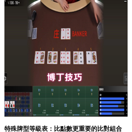
特殊牌型等級表：比點數更重要的比對組合