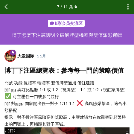
7
/
11
条
k彩会员交流区
博丁怎麼下注最聰明？破解牌型機率與雙倍派彩邏輯
大发国际
5 5月
博丁下注區總覽表：參考每一門的策略價值
門號 功能 贏賠率 輸賠率 雙倍牌型適用 備註建議
閒1
與莊比點數 1:1 或 1:2（視牌型） 1:1 或 1:2（視莊家牌型）
閒5
可主壓任一門或多門並行
閒1對
閒家開出任一對子 1:11 1:1
高風險爆擊區，適合小
閒5對
額搭配
提示：對子投注區風險高但獎勵高，主壓建議放在你觀察到頻繁勝
出的門號上，再輔壓其對子區域。