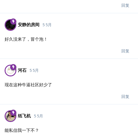
回复
安静的房间
5 5月
好久没来了，冒个泡！
回复
河石
5 5月
现在这种牛逼社区好少了
回复
纸飞机
5 5月
能私信我一下不？