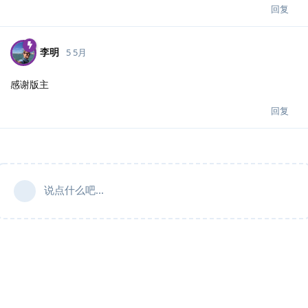
回复
李明
5 5月
感谢版主
回复
说点什么吧...