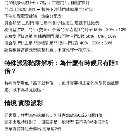
門5連續出現對子＋7點 → 主壓門5，輔壓門5對
門2出現低點連敗 → 暫停下注該門或轉壓門1/門3
下注步驟配置建議（策略分配表）
資金類型 主壓門 輔助壓門 對子區投注 建議下注比例
穩健型 門2、門4（交替） 任選門同花 壓1門對子 60%：30%：10%
進攻型 門3連壓 無輔助壓門 壓3門對＋門5對 50%：0%：50%
混合型 門1主壓 門2輔壓 壓門1對＋門2對 40%：30%：30%
記得根據當前走勢調整配置，不宜死守一種打法。
特殊派彩陷阱解析：為什麼有時候只有賠1
倍？
特殊牌型看似「贏了就翻倍」，但其實要視庄家的牌型與點數而
定。以下為常見誤區：
情境 實際派彩
閒家贏，牌型為特殊組合，但莊家點數為0或6 僅賠1倍
閒家出現特殊對子，但莊家是一般牌型 若不為0/6則賠2倍
庄家為特殊組合勝出 閒家輸2倍